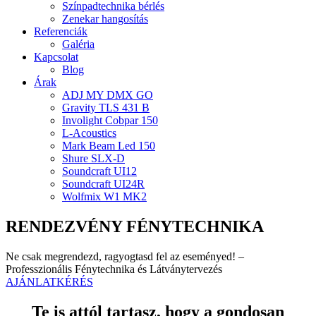
Színpadtechnika bérlés
Zenekar hangosítás
Referenciák
Galéria
Kapcsolat
Blog
Árak
ADJ MY DMX GO
Gravity TLS 431 B
Involight Cobpar 150
L-Acoustics
Mark Beam Led 150
Shure SLX-D
Soundcraft UI12
Soundcraft UI24R
Wolfmix W1 MK2
RENDEZVÉNY FÉNYTECHNIKA
Ne csak megrendezd, ragyogtasd fel az eseményed! –
Professzionális Fénytechnika és Látványtervezés
AJÁNLATKÉRÉS
Te is attól tartasz, hogy a gondosan