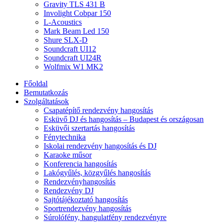
Gravity TLS 431 B
Involight Cobpar 150
L-Acoustics
Mark Beam Led 150
Shure SLX-D
Soundcraft UI12
Soundcraft UI24R
Wolfmix W1 MK2
Főoldal
Bemutatkozás
Szolgáltatások
Csapatépítő rendezvény hangosítás
Esküvő DJ és hangosítás – Budapest és országosan
Esküvői szertartás hangosítás
Fénytechnika
Iskolai rendezvény hangosítás és DJ
Karaoke műsor
Konferencia hangosítás
Lakógyűlés, közgyűlés hangosítás
Rendezvényhangosítás
Rendezvény DJ
Sajtótájékoztató hangosítás
Sportrendezvény hangosítás
Súrolófény, hangulatfény rendezvényre