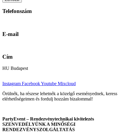
Telefonszám
+36-30/531-87-21
E-mail
info@partyevent.hu
Cím
HU Budapest
Instagram
Facebook
Youtube
Mixcloud
Örülnék, ha részese lehetnék a közelgő eseményednek, keress
elérhetőségeimen és fordulj hozzám bizalommal!
PartyEvent – Rendezvénytechnikai kivitelezés
SZENVEDÉLYÜNK A MINŐSÉGI
RENDEZVÉNYSZOLGÁLTATÁS