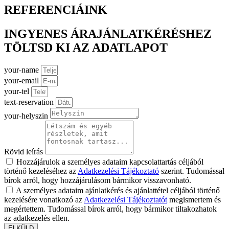
REFERENCIÁINK
INGYENES ÁRAJÁNLATKÉRÉSHEZ
TÖLTSD KI AZ ADATLAPOT
your-name
your-email
your-tel
text-reservation
your-helyszin
Rövid leírás
Hozzájárulok a személyes adataim kapcsolattartás céljából
történő kezeléséhez az
Adatkezelési Tájékoztató
szerint. Tudomással
bírok arról, hogy hozzájárulásom bármikor visszavonható.
A személyes adataim ajánlatkérés és ajánlattétel céljából történő
kezelésére vonatkozó az
Adatkezelési Tájékoztatót
megismertem és
megértettem. Tudomással bírok arról, hogy bármikor tiltakozhatok
az adatkezelés ellen.
ELKÜLD