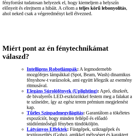
fényforrást tudatosan helyezek el, hogy kiemeljem a helyszín
előnyeit és elrejtsem a hibáit. A célom a
teljes körű lebonyolítás
,
ahol neked csak a végeredményt kell élvezned.
Miért pont az én fénytechnikámat
válaszd?
Intelligens Robotlámpák
:
A legmodernebb
mozgófejes lámpákkal (Spot, Beam, Wash) dinamikus
fényshow-t varázsolok, ami együtt lélegzik az esemény
ritmusával.
Elegáns Súrolófények (Uplighting)
:
Apró, diszkrét,
de bivalyerős LED-eszközökkel festem meg a falakat a
te színeidre, így az egész terem prémium megjelenést
kap.
Tűéles Színpadmegvilágítás
:
Garantálom a tökéletes
expozíciót, hogy minden fellépő és előadó
stúdióminőségű fényben tündököljön.
Látványos Effektek
:
Füstgépek, szikragépek és
textúravetítés (Gobo), amikkel mélységet és karaktert