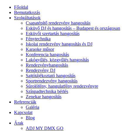
Főoldal
Bemutatkozás
Szolgáltatások
Csapatépítő rendezvény hangosítás
Esküvő DJ és hangosítás – Budapest és országosan
Esküvői szertartás hangosítás
Fénytechnika
Iskolai rendezvény hangosítás és DJ
Karaoke műsor
Konferencia hangosítás
Lakógyűlés, közgyűlés hangosítás
Rendezvényhangosítás
Rendezvény DJ
Sajtótájékoztató hangosítás
Sportrendezvény hangosítás
Súrolófény, hangulatfény rendezvényre
Színpadtechnika bérlés
Zenekar hangosítás
Referenciák
Galéria
Kapcsolat
Blog
Árak
ADJ MY DMX GO