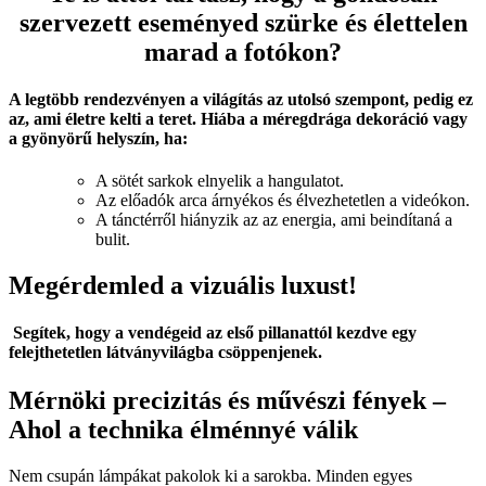
szervezett eseményed szürke és élettelen
marad a fotókon?
A legtöbb rendezvényen a világítás az utolsó szempont, pedig ez
az, ami
életre kelti a teret
. Hiába a méregdrága dekoráció vagy
a gyönyörű helyszín, ha:
A sötét sarkok elnyelik a hangulatot.
Az előadók arca árnyékos és élvezhetetlen a videókon.
A tánctérről hiányzik az az energia, ami beindítaná a
bulit.
Megérdemled a vizuális luxust!
Segítek, hogy a vendégeid az első pillanattól kezdve egy
felejthetetlen látványvilágba
csöppenjenek.
Mérnöki precizitás és művészi fények –
Ahol a technika élménnyé válik
Nem csupán lámpákat pakolok ki a sarokba. Minden egyes