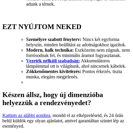
adunk a térnek.
EZT NYÚJTOM NEKED
Személyre szabott fényterv:
Nincs két egyforma
helyszín, minden beállítást az adottságokhoz igazítok.
Modern, halk technika:
Eszközeim nem zúgnak, nem
forrósodnak fel, és minimális áramot fogyasztanak.
Vezeték nélküli szabadság:
Akkumulátoros
lámpáimmal ott is világítunk, ahol nincsenek kábelek.
Zökkenőmentes kivitelezés:
Pontos érkezés, tiszta
munka, elegáns megjelenés.
Készen állsz, hogy új dimenzióba
helyezzük a rendezvényedet?
Kattints az alábbi gombra
, mondd el az elképzeléseid, és 24 órán
belül küldök egy olyan ajánlatot, amivel garantáltan szintet lép az
eseményed.