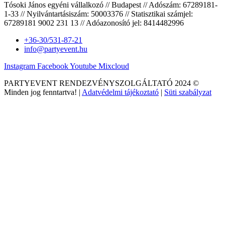
Tósoki János egyéni vállalkozó // Budapest // Adószám: 67289181-
1-33 // Nyilvántartásiszám: 50003376 // Statisztikai számjel:
67289181 9002 231 13 // Adóazonosító jel: 8414482996
+36-30/531-87-21
info@partyevent.hu
Instagram
Facebook
Youtube
Mixcloud
PARTYEVENT RENDEZVÉNYSZOLGÁLTATÓ 2024 ©
Minden jog fenntartva! |
Adatvédelmi tájékoztató
|
Süti szabályzat